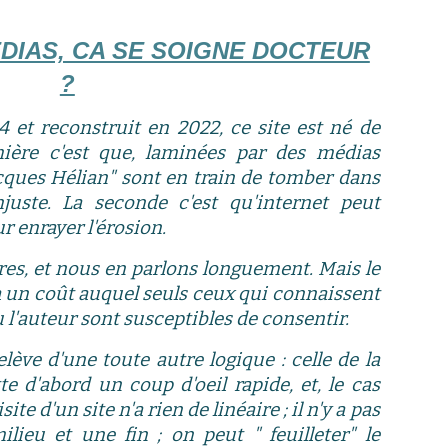
DIAS, CA SE SOIGNE DOCTEUR
?
 et reconstruit en 2022, c
e site est né de
mière c'est que, laminées par
d
es médias
cques Hélian
"
sont en train de tomber dans
uste. La seconde c'est qu'internet peut
r enrayer l'érosion.
ivres, et nous en parlons longuement. Mais le
l a un coût auquel seuls ceux qui connaissent
u l'auteur sont susceptibles de consentir.
elève d'une toute autre logique : celle de la
te d'abord un coup d'oeil rapide, et, le cas
isite d'un site n'a rien de linéaire ; il n'y a pas
ieu et une fin ; on peut " feuilleter" le