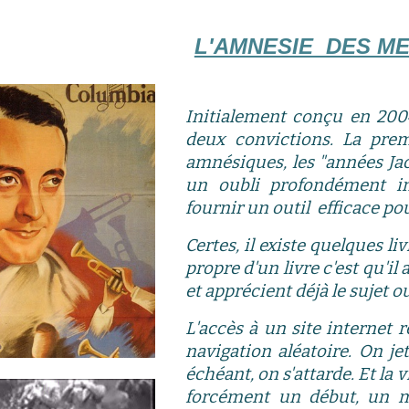
L'AMNESIE DES ME
Initialement conçu en 2004
deux convictions. La pre
amnésiques, les "
a
nnées Ja
un oubli profondément inj
fournir un outil efficace pou
Certes, il existe quelques l
propre d'un livre c'est qu'i
et apprécient déjà le sujet o
L'accès à un site internet r
navigation aléatoire. On jet
échéant, on s'attarde.
Et
la v
forcément un début, un mil