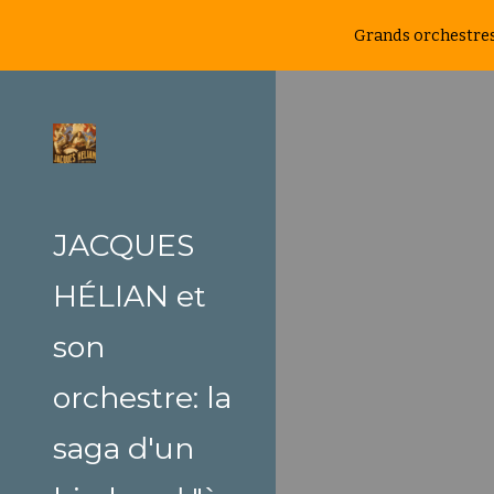
Grands orchestres 
Sk
Gran
JACQUES
HÉLIAN et
son
orchestre: la
saga d'un