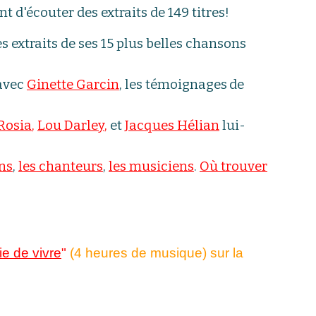
t d'écouter des extraits de 149 titres!
s extraits de ses 15 plus belles chansons
 avec
Ginette Garcin
, les témoignages
de
Rosia
,
Lou Darley
,
et
Jacques Hélian
lui-
ns
,
les chanteurs
,
les musiciens
.
Où trouver
ie de vivre
"
(
4 heures de musique
) sur la