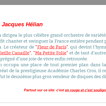
 Jacques Hélian
 dirigea le plus célèbre grand orchestre de variété
fit chanter et swinguer la France entière pendant p
a. Le créateur de
"
Fleur de Paris
"
, qui devint l'hym
ieille Canaille
"
,
"
Ma Petite Folie
"
et de tant d'autr
mprégné d'une joie de vivre enfin retrouvée.
n occupa une place de tout premier plan dans la
réat de la prestigieuse Académie Charles Cros, il r
fut le deuxième plus gros vendeur de disques des 
Partout sur ce site: c'est
en rouge et c'est soulig