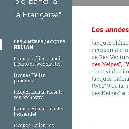
big band "à
la Française"
Les années
LES ANNEES JACQUES
Jacques Hélian
HELIAN
cinquante qui 
de Ray Ventur
Jacques Hélian et moi:
L'edito du webmaster
des Neiges
"
,
"
V
convivial et i
Jacques Hélian:
Jacques Hélia
panorama
1945/1955. Lau
Jacques Hélian raconte
des Neiges" et
son orchestre
Jacques Hélian: Ecouter
l'essentiel
Jacques Helian: les