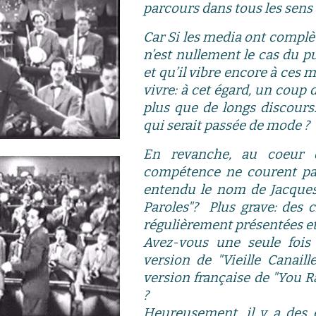
parcours dans tous les sens
Car S
i les media ont complè
n’est nullement le cas du p
et qu’il vibre encore à ces
vivre
:
à
cet égard,
un coup d'
plus que de longs discour
qui serait passée de mode ?
En revanche, au coeur d
compétence ne courent pas 
entendu le nom de Jacques 
Paroles"? Plus grave: des 
régulièrement présentées et 
Avez-vous une seule fois
version de "Vieille Canaill
version française de "You R
?
Heureusement, il y a des e