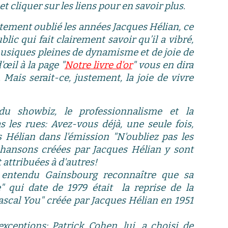
et cliquer
sur les liens pour en savoir plus
.
tement oublié les années Jacques Hélian, ce
ublic qui
fait
clairement savoir qu’il a vibré,
 musiques pleines de dynamisme et de joie de
œil à la page "
N
otre livre d'or
" vous en dira
s. Mais
s
erait-ce, justement, la joie de vivre
u showbiz, le professionnalisme et la
les rues: Avez-vous déjà, une seule fois,
Hélian dans l'émission "N'oubliez pas les
chansons créées par Jacques Hélian y sont
attribuées à d'autres!
 entendu Gainsbourg reconnaître que sa
e" qui date de 1979 était la reprise de la
ascal You" créée par Jacques Hélian en 1951
xceptions: Patrick Cohen, lui, a choisi de