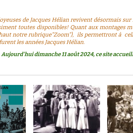
oyeuses de Jacques Hélian revivent désormais sur 
siment toutes disponibles! Q
uant aux montages mu
 haut notre rubrique"Zoom")
,
ils permettront à cel
 furent les années Jacques Hélian.
Aujourd'hui dimanche 11 août 2024, ce site accueill