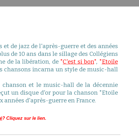
s et de jazz de l'après-guerre et des années
lus de 10 ans dans le sillage des Collégiens
ne de la libération, de
"
C'est si bon
"
,
"
Etoile
es chansons incarna un style de music-hall
 chanson et le music-hall de la décennie
eçut
un disque d'or
pour la chanson "Etoile
dix années
d
'après-guerre en France.
né
?
Cliquez sur le lien.