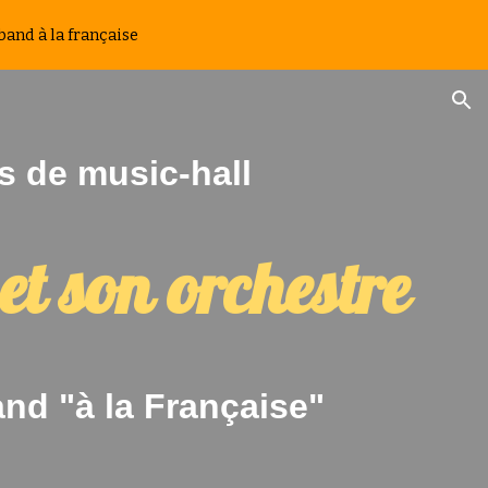
band à la française
ion
usic-hall
et son orchestre
and "à la Française"