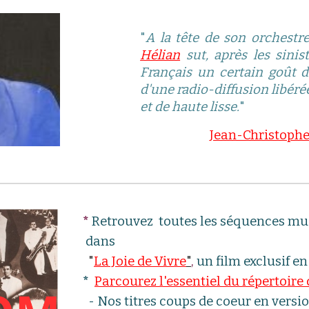
"
A la tête de son orchestre
Hélian
sut, après les sinis
Français un certain goût de
d'une radio-diffusion libér
et de haute lisse.
"
Jean-Christophe
*
R
etrouvez toutes les séquences musi
dans
"
L
a Joie de Vivre
"
,
un film exclusif en
*
Parcourez l'essentiel du répertoire
- Nos titres coups de coeur en version