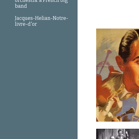
orchestra: a French big
band
Jacques-Helian-Notre-
livre-d'or