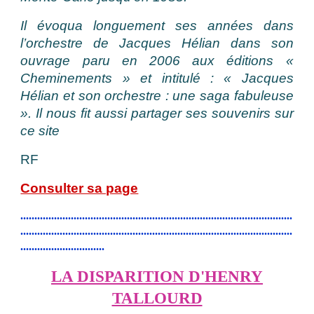
Il évoqua longuement ses années dans
l’orchestre de Jacques Hélian dans son
ouvrage paru en 2006 aux éditions «
Cheminements » et intitulé : « Jacques
Hélian et son orchestre : une saga fabuleuse
». Il nous fit aussi partager ses souvenirs sur
ce
site
RF
Consulter sa page
.................................................................................................
.................................................................................................
..............................
LA DISPARITION D'HENRY
TALLOURD