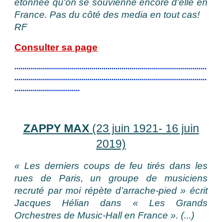
étonnée qu'on se souvienne encore d'elle en
France. Pas du côté des media en tout cas!
RF
Consulter sa page
.................................................................................................
.................................................................................................
.................................
ZAPPY MAX
(23 juin 1921- 16 juin
2019)
« Les derniers coups de feu tirés dans les
rues de Paris, un groupe de musiciens
recruté par moi répète d’arrache-pied » écrit
Jacques Hélian dans « Les Grands
Orchestres de Music-Hall en France ». (...)