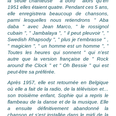
la seule chanteuse " à bord " alors qu'en
1951 elles étaient quatre. Pendant ces 5 ans,
elle enregistrera beaucoup de chansons,
parmi lesquelles nous retiendrons " Aba
daba " avec Jean Marco, " le rossignol
cubain ", " Jambalaya ", " il peut pleuvoir ", "
Swedish Rhapsody ", " plus je t'embrasse " ,
" magicien ", " un homme est un homme ", "
Toutes les heures qui sonnent " qui n'est
autre que la version française de " Rock
around the Clock " et " Oh Bessie " qui est
peut-être sa préférée.
Après 1957, elle est retournée en Belgique
où elle a fait de la radio, de la télévision et…
son troisième enfant, Sophie qui a repris le
flambeau de la danse et de la musique. Elle
a ensuite définitivement abandonné la
chanson et s'est installée dans le midi de la