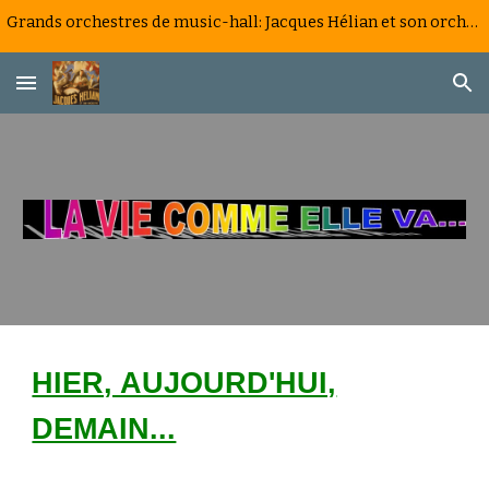
Grands orchestres de music-hall: Jacques Hélian et son orchestre, la saga d'un big band à la française
Skip to main content
Skip to navigation
HIER, AUJOURD'HUI,
DEMAIN...