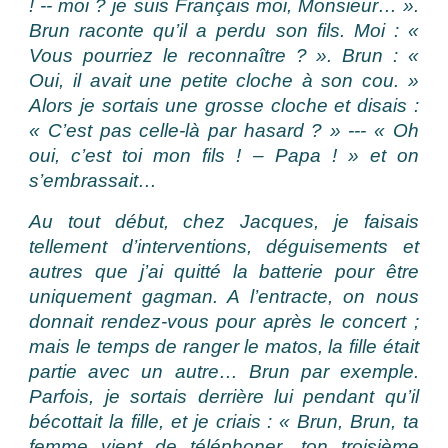
! -- moi ? je suis Français moi, Monsieur… ».
Brun raconte qu’il a perdu son fils. Moi : «
Vous pourriez le reconnaître ? ». Brun : «
Oui, il avait une petite cloche à son cou. »
Alors je sortais une grosse cloche et disais :
« C’est pas celle-là par hasard ? » --- « Oh
oui, c’est toi mon fils ! – Papa ! » et on
s’embrassait…
Au tout début, chez Jacques, je faisais
tellement d’interventions, déguisements et
autres que j’ai quitté la batterie pour être
uniquement gagman. A l’entracte, on nous
donnait rendez-vous pour après le concert ;
mais le temps de ranger le matos, la fille était
partie avec un autre… Brun par exemple.
Parfois, je sortais derrière lui pendant qu’il
bécottait la fille, et je criais : « Brun, Brun, ta
femme vient de téléphoner…ton troisième