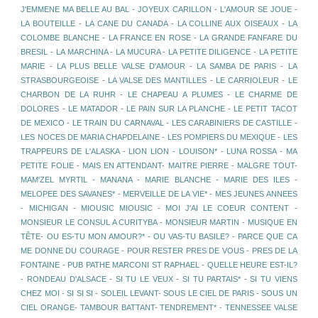
J'EMMENE MA BELLE AU BAL - JOYEUX CARILLON - L'AMOUR SE JOUE -
LA BOUTEILLE - LA CANE DU CANADA - LA COLLINE AUX OISEAUX - LA
COLOMBE BLANCHE - LA FRANCE EN ROSE - LA GRANDE FANFARE DU
BRESIL - LA MARCHINA - LA MUCURA - LA PETITE DILIGENCE - LA PETITE
MARIE - LA PLUS BELLE VALSE D'AMOUR - LA SAMBA DE PARIS - LA
STRASBOURGEOISE - LA VALSE DES MANTILLES - LE CARRIOLEUR - LE
CHARBON DE LA RUHR - LE CHAPEAU A PLUMES - LE CHARME DE
DOLORES - LE MATADOR - LE PAIN SUR LA PLANCHE - LE PETIT TACOT
DE MEXICO - LE TRAIN DU CARNAVAL - LES CARABINIERS DE CASTILLE -
LES NOCES DE MARIA CHAPDELAINE - LES POMPIERS DU MEXIQUE - LES
TRAPPEURS DE L'ALASKA - LION LION - LOUISON* - LUNA ROSSA - MA
PETITE FOLIE - MAIS EN ATTENDANT- MAITRE PIERRE - MALGRE TOUT-
MAM'ZEL MYRTIL - MANANA - MARIE BLANCHE - MARIE DES ILES -
MELOPEE DES SAVANES* - MERVEILLE DE LA VIE* - MES JEUNES ANNEES
- MICHIGAN - MIOUSIC MIOUSIC - MOI J'AI LE COEUR CONTENT -
MONSIEUR LE CONSUL A CURITYBA - MONSIEUR MARTIN - MUSIQUE EN
TÊTE- OU ES-TU MON AMOUR?* - OU VAS-TU BASILE? - PARCE QUE CA
ME DONNE DU COURAGE - POUR RESTER PRES DE VOUS - PRES DE LA
FONTAINE - PUB PATHE MARCONI ST RAPHAEL - QUELLE HEURE EST-IL?
- RONDEAU D'ALSACE - SI TU LE VEUX - SI TU PARTAIS* - SI TU VIENS
CHEZ MOI - SI SI SI - SOLEIL LEVANT- SOUS LE CIEL DE PARIS - SOUS UN
CIEL ORANGE- TAMBOUR BATTANT- TENDREMENT* - TENNESSEE VALSE