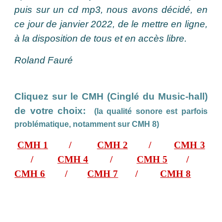
puis sur un cd mp3, nous avons décidé, en
ce jour de janvier 2022, de le mettre en ligne,
à la disposition de tous et en accès libre
.
Roland Fauré
Cliquez sur le CMH (Cinglé du Music-hall)
de votre choix:
(la qualité sonore est parfois
problématique, notamment sur CMH 8)
CMH 1
/
CMH 2
/
CMH 3
/
CMH 4
/
CMH 5
/
CMH 6
/
CMH 7
/
CMH 8